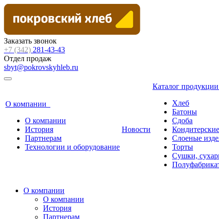
Заказать звонок
+7 (342)
281-43-43
Отдел продаж
sbyt@pokrovskyhleb.ru
Каталог продукци
Хлеб
О компании
Батоны
О компании
Сдоба
История
Новости
Кондитерские
Партнерам
Слоеные изде
Технологии и оборудование
Торты
Сушки, сухар
Полуфабрика
О компании
О компании
История
Партнерам