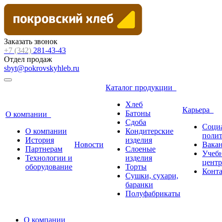
Заказать звонок
+7 (342)
281-43-43
Отдел продаж
sbyt@pokrovskyhleb.ru
Каталог продукции
Хлеб
Карьера
Батоны
О компании
Сдоба
Соци
О компании
Кондитерские
поли
История
изделия
Новости
Вака
Партнерам
Слоеные
Учеб
Технологии и
изделия
центр
оборудование
Торты
Конт
Сушки, сухари,
баранки
Полуфабрикаты
О компании